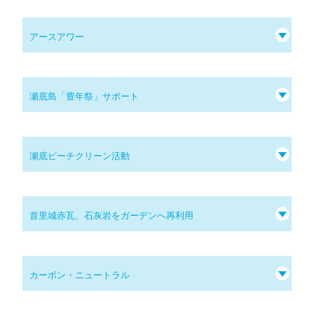
・世界的な平和を願う「国際平和デー」に参加
アースアワー
・LGBTQをはじめとするセクシュアル・マイノリテ
ィの理解を深めるため、講演、活動を実施
瀬底島「豊年祭」サポート
また、それらを始めとする様々な活動を私達は実施
しております。
瀬底ビーチクリーン活動
首里城赤瓦、石灰岩をガーデンへ再利用
カーボン・ニュートラル