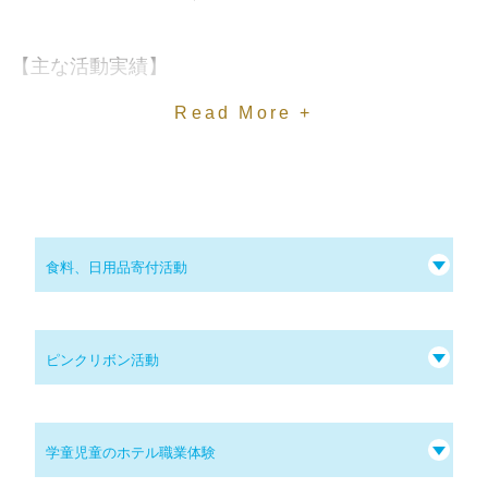
【主な活動実績】
・ペットボトル削減のため、客室へウォーターピッ
Read More +
チャーを導入
・持続可能な水産物である認証（ASC、MSC、
BAP、MEL）を取得した魚種をレストランで使用
・プラスチック製ストローやカトラリーなど、使い
食料、日用品寄付活動
捨てプラスチック製品の使用を廃止し、紙製品の使
用を開始
ピンクリボン活動
・地球や環境のことを考え、美しい自然環境に感謝
をする日「アースデイ」に参加
・客室内の石鹸やシャンプー、ボディーソープの回
学童児童のホテル職業体験
収・再利用