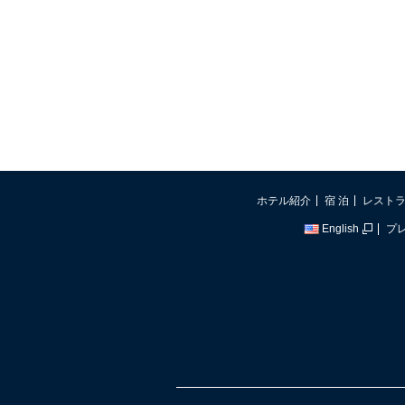
ホテル紹介
宿 泊
レスト
English
プ