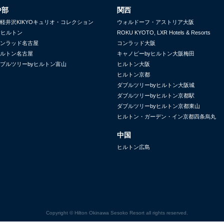
中部
関西
軽井沢KIKYOキュリオ・コレクション
ウォルドーフ・アストリア大阪
yヒルトン
ROKU KYOTO, LXR Hotels & Resorts
ンラッド名古屋
コンラッド大阪
ルトン名古屋
キャノピーbyヒルトン大阪梅田
ブルツリーbyヒルトン富山
ヒルトン大阪
ヒルトン京都
ダブルツリーbyヒルトン大阪城
ダブルツリーbyヒルトン京都駅
ダブルツリーbyヒルトン京都東山
ヒルトン・ガーデン・イン京都四条烏丸
中国
ヒルトン広島
Copyright © Hilton Okinawa Sesoko Resort all rights reserved.