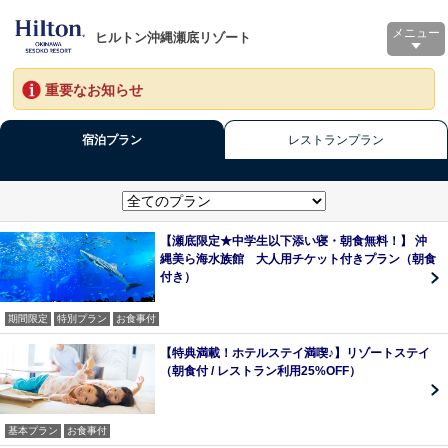
メニュー
ヒルトン沖縄瀬底リゾート
重要なお知らせ
宿泊プラン
レストランプラン
【瀬底限定★中学生以下添い寝・朝食無料！】 沖
縄美ら海水族館 大人用チケット付きプラン（朝食
付き）
期間限定
特別プラン
お食事付
【特典満載！ホテルステイ満喫♪】リゾートステイ
（朝食付 / レストラン利用25%OFF）
基本プラン
お食事付