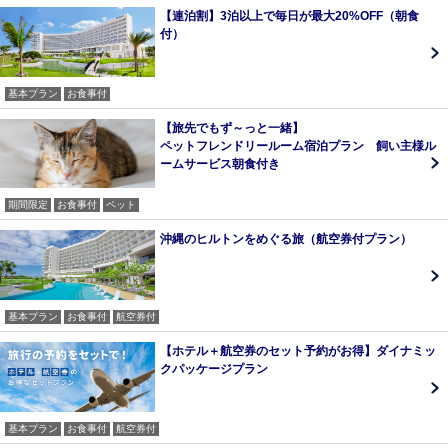
【連泊割】3泊以上で毎日が最大20%OFF（朝食
付）
基本プラン
お食事付
【旅先でもず～っと一緒】
ペットフレンドリールーム宿泊プラン 飼い主様ル
ームサービス朝食付き
期間限定
お食事付
ペット
沖縄のヒルトンをめぐる旅（航空券付プラン）
基本プラン
お食事付
航空券付
【ホテル＋航空券のセット予約がお得】ダイナミッ
クパッケージプラン
基本プラン
お食事付
航空券付