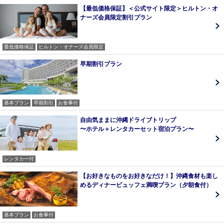
【最低価格保証】＜公式サイト限定＞ヒルトン・オ
ナーズ会員限定割引プラン
最低価格保証
ヒルトン・オナーズ会員限定
早期割引プラン
基本プラン
早期割引
お食事付
自由気ままに沖縄ドライブトリップ
〜ホテル＋レンタカーセット宿泊プラン〜
レンタカー付
【お好きなものをお好きなだけ！】沖縄食材も楽し
めるディナービュッフェ満喫プラン（夕朝食付）
基本プラン
お食事付