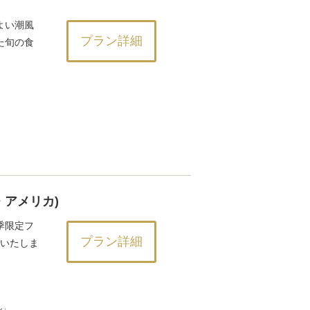
よい潮風
プラン詳細
た旬の食
ブ・アメリカ)
季限定フ
プラン詳細
開催いたしま
ル」