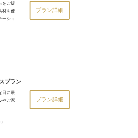
らをご提
プラン詳細
具材を使
テーショ
スプラン
な日に最
プラン詳細
ルやご家
ル」