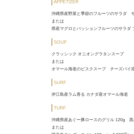
APPETIZER
沖縄県産野菜と季節のフルーツのサラダ 
または
県産マグロとパッションフルーツのサラダ ブラ
SOUP
クラッシック オニオングラタンスープ
または
オマール海老のビスクスープ チーズパイ添
SURF
伊江島産ラム香る カナダ産オマール海老
TURF
沖縄県産あぐー豚ロースのグリル 120g
または