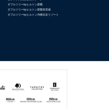
ダブルツリーbyヒルトン那覇
ダブルツリーbyヒルトン那覇首里城
ダブルツリーbyヒルトン沖縄北谷リゾート
uate
DoubleTree
Tapestry
Embassy
by
Collection
Suites
Hilton
by Hilton
by
Hilton
Hilton GRAND
Hilton
VACATIONS
VACATION
CLUB
CLUB