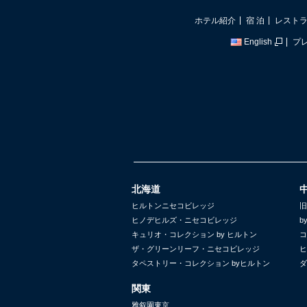
ホテル紹介
宿 泊
レスト
English
プ
北海道
ヒルトンニセコビレッジ
旧
ヒノデヒルズ・ニセコビレッジ
b
キュリオ・コレクション by ヒルトン
コ
ザ・グリーンリーフ・ニセコビレッジ
ヒ
タペストリー・コレクション byヒルトン
ダ
関東
雅叙園東京