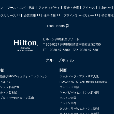
ラン
プール・スパ・施設
アクティビティ
宴会・会議
アクセス
お知らせ
レスリリース
企業情報
採用情報
プライバシーポリシー
特定商取
Hilton Honors
ヒルトン沖縄瀬底リゾート
〒905-0227 沖縄県国頭郡本部町瀬底5750
TEL: 0980-47-6300 FAX: 0980-47-6301
グループホテル
中部
関西
軽井沢KIKYOキュリオ・コレクション
ウォルドーフ・アストリア大阪
yヒルトン
ROKU KYOTO, LXR Hotels & Resorts
ンラッド名古屋
コンラッド大阪
ルトン名古屋
キャノピーbyヒルトン大阪梅田
ブルツリーbyヒルトン富山
ヒルトン大阪
ヒルトン京都
ダブルツリーbyヒルトン大阪城
ダブルツリーbyヒルトン京都駅