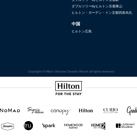
ダブルツリーbyヒルトン京都東山
ヒルトン・ガーデン・イン京都四条烏丸
中国
ヒルトン広島
Copyright © Hilton Okinawa Sesoko Resort all rights reserved.
Hilton
NOMAD
SignisaHilton
Canopy by
Hilton
Curio
Grad
Hilton
Hotels
Collection
&
Resorts
Hampton
Tru
Tru by
Homewood
Home2
by
by
Hilton
Suites by
Suites
Hilton
Hilton
Hilton
by
Hilton