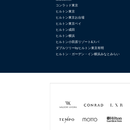
コンラッド東京
ヒルトン東京
ヒルトン東京お台場
ヒルトン東京ベイ
ヒルトン成田
ヒルトン横浜
ヒルトン小田原リゾート&スパ
ダブルツリーbyヒルトン東京有明
ヒルトン・ガーデン・イン横浜みなとみらい
Waldorf
Conrad
LXR
Astoria
Hotels &
Hotels &
Resorts
Resorts
TEMPO
MOTTO
Hilton
Garden
Inn