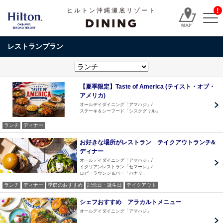
!
ヒルトン沖縄瀬底リゾート
DINING
レストランプラン
【夏季限定】Taste of America (テイスト・オブ・
アメリカ)
オールデイダイニング「アマハジ」
ステーキ＆シーフード「シスクグリル」
ランチ
ディナー
お好きな場所がレストラン テイクアウトランチ&
ディナー
オールデイダイニング「アマハジ」
イタリアンレストラン「セマーレ」
ロビーラウンジ＆バー「ハナリ」
ランチ
ディナー
季節のおすすめ
記念日・誕生日
テイクアウト
シェフおすすめ アラカルトメニュー
オールデイダイニング「アマハジ」