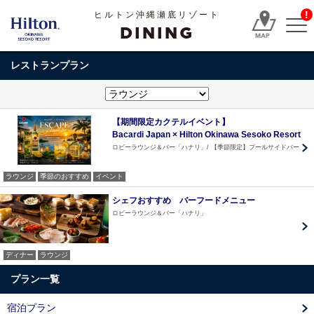
!
ヒルトン沖縄瀬底リゾート
DINING
レストランプラン
【期間限定カクテルイベント】
Bacardi Japan × Hilton Okinawa Sesoko Resort
ロビーラウンジ＆バー「ハナリ」
【季節限定】プールサイドバー
ラウンジ
季節のおすすめ
イベント
シェフおすすめ バーフードメニュー
ロビーラウンジ＆バー「ハナリ」
ディナー
ラウンジ
プラン一覧
宿泊プラン